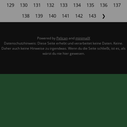
129
130
131
132
133
134
135
136
137
138
139
140
141
142
143
❯
Powered by
Pelican
and
minimalX
Datenschutzhinweis: Diese Seite erhebt und verarbeitet keine Daten. Keine.
Daher auch keine Hinweise zu irgendwas. Wenn du die Seite schließt, ist es, als
wärst du nie hier gewesen.