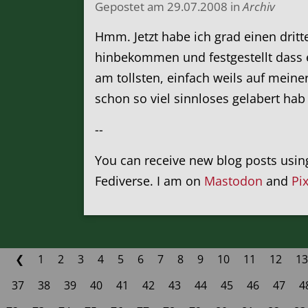
Gepostet am
29.07.2008
in
Archiv
Hmm. Jetzt habe ich grad einen drit
hinbekommen und festgestellt dass es
am tollsten, einfach weils auf meiner
schon so viel sinnloses gelabert hab
--
You can receive new blog posts usi
Fediverse. I am on
Mastodon
and
Pi
❮
1
2
3
4
5
6
7
8
9
10
11
12
13
37
38
39
40
41
42
43
44
45
46
47
4