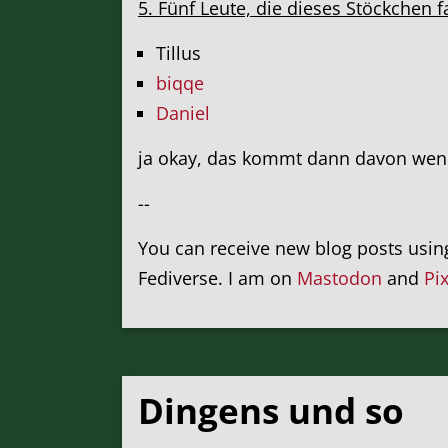
5. Fünf Leute, die dieses Stöckchen 
Tillus
biqqe
Daniel
ja okay, das kommt dann davon wen
--
You can receive new blog posts usi
Fediverse. I am on
Mastodon
and
Pi
Dingens und so