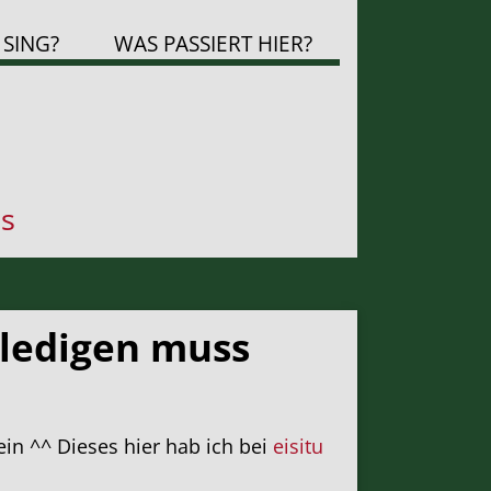
 SING?
WAS PASSIERT HIER?
s
rledigen muss
ein ^^ Dieses hier hab ich bei
eisitu
.