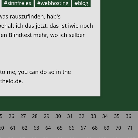
#sinnfreies
#webhosting
#blog
was rauszufinden, hab's
alt ich das jetzt, das ist iwie noch
inen Blindtext mehr, wo ich selber
k to me, you can do so in the
rtheld.de.
5
26
27
28
29
30
31
32
33
34
35
36
60
61
62
63
64
65
66
67
68
69
70
71