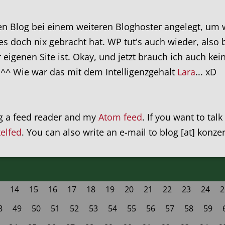
ten Blog bei einem weiteren Bloghoster angelegt, um 
 doch nix gebracht hat. WP tut's auch wieder, also beh
 eigenen Site ist. Okay, und jetzt brauch ich auch ke
 ^^ Wie war das mit dem Intelligenzgehalt
Lara
... xD
ng a feed reader and my
Atom feed
. If you want to tal
xelfed
. You can also write an e-mail to blog [at] konze
14
15
16
17
18
19
20
21
22
23
24
2
8
49
50
51
52
53
54
55
56
57
58
59