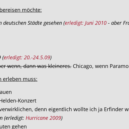
 bereisen möchte:
n deutschen Städte gesehen (
erledigt: Juni 2010
- aber Fra
 (
erledigt: 20.-24.5.09
)
ber wenn, dann was kleineres.
Chicago, wenn Paramor
ch erleben muss:
bauen
Helden-Konzert
erwirklichen, denn eigentlich wollte ich ja Erfinder
 (erledigt:
Hurricane 2009
)
euten gehen