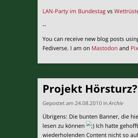
LAN-Party im Bundestag
vs
Wettrüst
--
You can receive new blog posts usi
Fediverse. I am on
Mastodon
and
Pi
Projekt Hörsturz
Gepostet am
24.08.2010
in
Archiv
Übrigens: Die bunten Banner, die hier
lesen zu können
Ich hatte gehoff
wiederholenden Content nicht so auffä