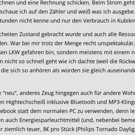
chnen und eine Rechnung schicken. Beim Strom geht d
haue ich auf den Zähler und weiß was ich ausgebe. 
tunden nicht kenne und nur den Verbrauch in Kubikm
eiten Zustand gebracht wurde und auch alle Ressour
n. War bei mir trotz der Menge recht unspektakulär,
oßen LKW gefahren bin, sondern meistens mit einem 
n nicht so schnell geht wie ich dachte (weil die Rüc
die sich so anhören als würden sie gleich auseinande
e "neu", anderes Zeug hingegen auch für andere Wohn
jeden Hightechscheiß inklusive Bluetooth und MP3-Klin
otebook statt dem normalen PC zu verwenden, denn le
n auch Energiesparleuchtmittel (und, nebenbei beme
r ziemlich teuer, 8€ pro Stück (Philips Tornado Daylig