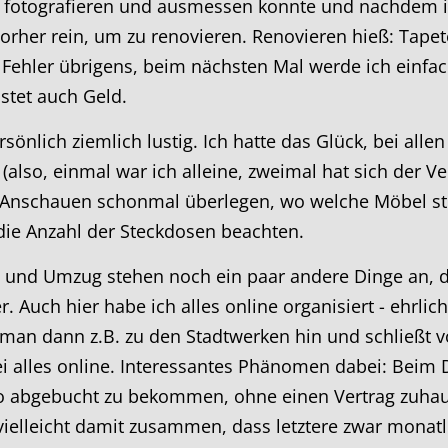
g fotografieren und ausmessen konnte und nachdem i
vorher rein, um zu renovieren. Renovieren hieß: Tape
Fehler übrigens, beim nächsten Mal werde ich einfach
ostet auch Geld.
önlich ziemlich lustig. Ich hatte das Glück, bei alle
also, einmal war ich alleine, zweimal hat sich der V
m Anschauen schonmal überlegen, wo welche Möbel s
ie Anzahl der Steckdosen beachten.
nd Umzug stehen noch ein paar andere Dinge an, di
 Auch hier habe ich alles online organisiert - ehrlich
 man dann z.B. zu den Stadtwerken hin und schließt v
rei alles online. Interessantes Phänomen dabei: Beim
o abgebucht zu bekommen, ohne einen Vertrag zuhaus
vielleicht damit zusammen, dass letztere zwar monat