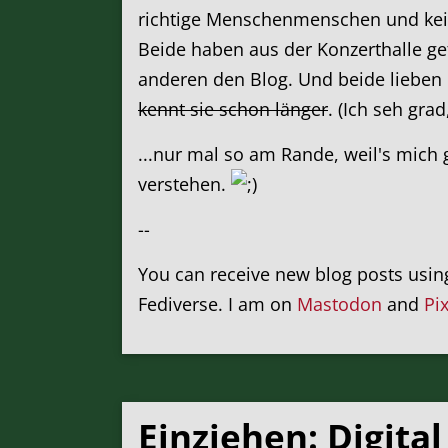
richtige Menschenmenschen und kei
Beide haben aus der Konzerthalle get
anderen den Blog. Und beide lieben 
kennt sie schon länger
. (Ich seh gra
...nur mal so am Rande, weil's mich 
verstehen.
--
You can receive new blog posts usi
Fediverse. I am on
Mastodon
and
Pi
Einziehen: Digita