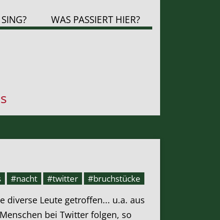
 SING?
WAS PASSIERT HIER?
s
s
#nacht
#twitter
#bruchstücke
 diverse Leute getroffen... u.a. aus
 Menschen bei Twitter folgen, so