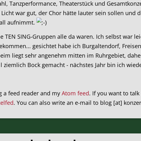
hl, Tanzperformance, Theaterstück und Gesamtkonzept
cht war gut, der Chor hätte lauter sein sollen und die
rall aufnimmt.
 TEN SING-Gruppen alle da waren. Ich selbst war leid
tbekommen... gesichtet habe ich Burgaltendorf, Frei
im liegt sehr angenehm mitten im Ruhrgebiet, daher 
ll ziemlich Bock gemacht - nächstes Jahr bin ich wied
ng a feed reader and my
Atom feed
. If you want to tal
xelfed
. You can also write an e-mail to blog [at] konze