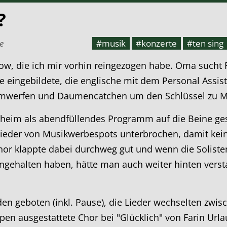
?
e
#musik
#konzerte
#ten sing
w, die ich mir vorhin reingezogen habe. Oma sucht Fra
e eingebildete, die englische mit dem Personal Assis
mmwerfen und Daumencatchen um den Schlüssel zu Ma
heim als abendfüllendes Programm auf die Beine ges
wieder von Musikwerbespots unterbrochen, damit kein
or klappte dabei durchweg gut und wenn die Solist
ingehalten haben, hätte man auch weiter hinten vers
 geboten (inkl. Pause), die Lieder wechselten zwis
en ausgestattete Chor bei "Glücklich" von Farin Urla