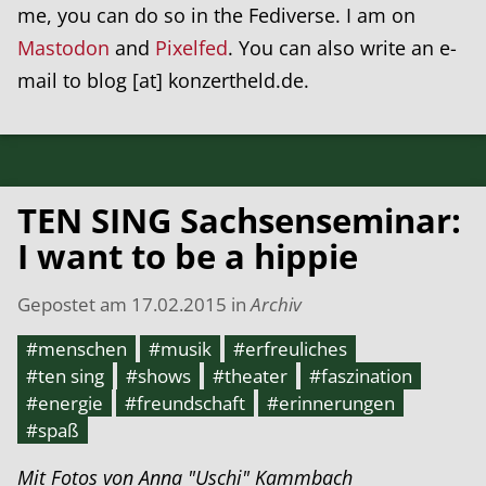
me, you can do so in the Fediverse. I am on
Mastodon
and
Pixelfed
. You can also write an e-
mail to blog [at] konzertheld.de.
TEN SING Sachsenseminar:
I want to be a hippie
Gepostet am
17.02.2015
in
Archiv
#menschen
#musik
#erfreuliches
#ten sing
#shows
#theater
#faszination
#energie
#freundschaft
#erinnerungen
#spaß
Mit Fotos von Anna "Uschi" Kammbach