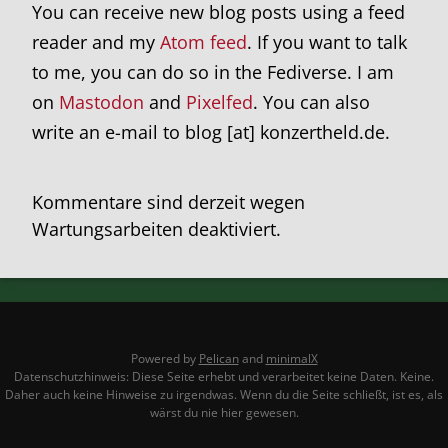
You can receive new blog posts using a feed
reader and my
Atom feed
. If you want to talk
to me, you can do so in the Fediverse. I am
on
Mastodon
and
Pixelfed
. You can also
write an e-mail to blog [at] konzertheld.de.
Kommentare sind derzeit wegen
Wartungsarbeiten deaktiviert.
Powered by
Pelican
and
minimalX
Datenschutzhinweis: Diese Seite erhebt und verarbeitet keine Daten. Keine.
Daher auch keine Hinweise zu irgendwas. Wenn du die Seite schließt, ist es, als
wärst du nie hier gewesen.