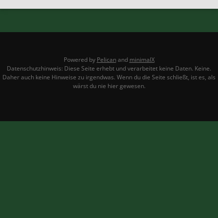
Powered by
Pelican
and
minimalX
Datenschutzhinweis: Diese Seite erhebt und verarbeitet keine Daten. Keine.
Daher auch keine Hinweise zu irgendwas. Wenn du die Seite schließt, ist es, als
wärst du nie hier gewesen.