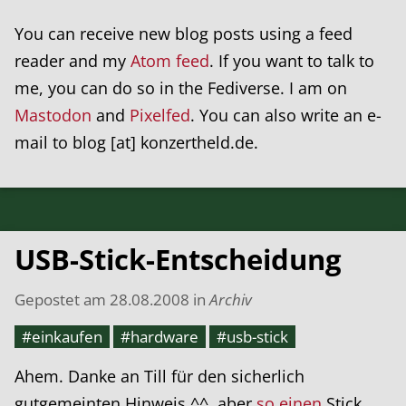
You can receive new blog posts using a feed
reader and my
Atom feed
. If you want to talk to
me, you can do so in the Fediverse. I am on
Mastodon
and
Pixelfed
. You can also write an e-
mail to blog [at] konzertheld.de.
USB-Stick-Entscheidung
Gepostet am
28.08.2008
in
Archiv
#einkaufen
#hardware
#usb-stick
Ahem. Danke an Till für den sicherlich
gutgemeinten Hinweis ^^, aber
so einen
Stick