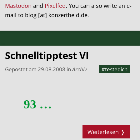
Mastodon
and
Pixelfed
. You can also write an e-
mail to blog [at] konzertheld.de.
Schnelltipptest VI
Gepostet am
29.08.2008
in
Archiv
#testedich
93 …
Weiterlesen ❭