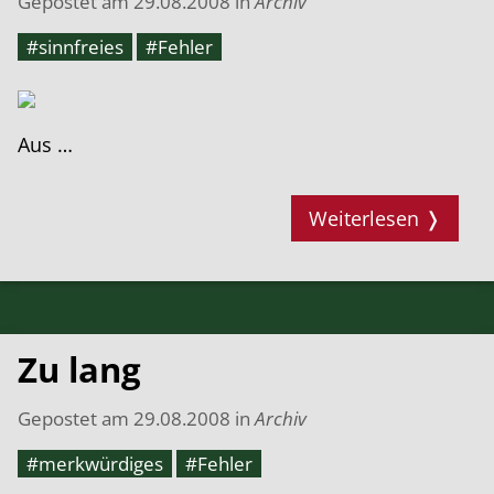
Gepostet am
29.08.2008
in
Archiv
#sinnfreies
#Fehler
Aus …
Weiterlesen ❭
Zu lang
Gepostet am
29.08.2008
in
Archiv
#merkwürdiges
#Fehler