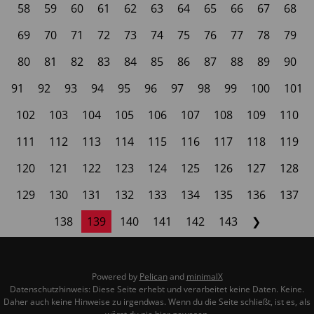
58
59
60
61
62
63
64
65
66
67
68
69
70
71
72
73
74
75
76
77
78
79
80
81
82
83
84
85
86
87
88
89
90
91
92
93
94
95
96
97
98
99
100
101
102
103
104
105
106
107
108
109
110
111
112
113
114
115
116
117
118
119
120
121
122
123
124
125
126
127
128
129
130
131
132
133
134
135
136
137
138
139
140
141
142
143
❯
Powered by
Pelican
and
minimalX
Datenschutzhinweis: Diese Seite erhebt und verarbeitet keine Daten. Keine.
Daher auch keine Hinweise zu irgendwas. Wenn du die Seite schließt, ist es, als