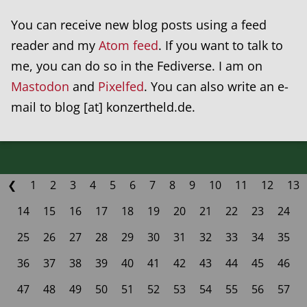
You can receive new blog posts using a feed
reader and my
Atom feed
. If you want to talk to
me, you can do so in the Fediverse. I am on
Mastodon
and
Pixelfed
. You can also write an e-
mail to blog [at] konzertheld.de.
❮
1
2
3
4
5
6
7
8
9
10
11
12
13
14
15
16
17
18
19
20
21
22
23
24
25
26
27
28
29
30
31
32
33
34
35
36
37
38
39
40
41
42
43
44
45
46
47
48
49
50
51
52
53
54
55
56
57