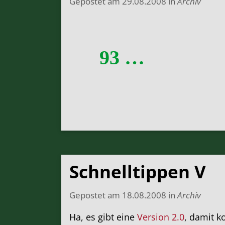
Gepostet am
29.08.2008
in
Archiv
93 …
Schnelltippen V
Gepostet am
18.08.2008
in
Archiv
Ha, es gibt eine
Version 2.0
, damit k