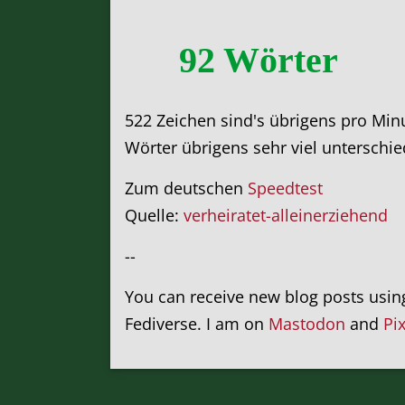
92 Wörter
522 Zeichen sind's übrigens pro Minut
Wörter übrigens sehr viel unterschie
Zum deutschen
Speedtest
Quelle:
verheiratet-alleinerziehend
--
You can receive new blog posts usi
Fediverse. I am on
Mastodon
and
Pi