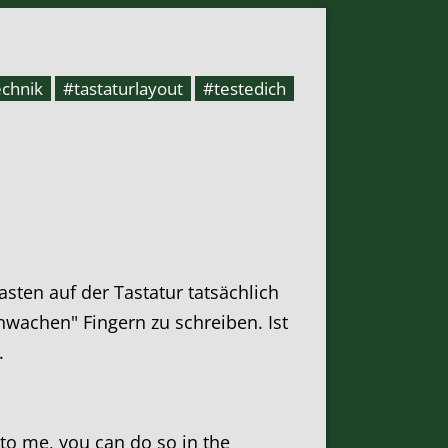
echnik
#tastaturlayout
#testedich
sten auf der Tastatur tatsächlich
hwachen" Fingern zu schreiben. Ist
.
k to me, you can do so in the