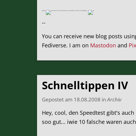
Update:
peinlich, das mit der Sprache war ja obendrüber, da sind so Länderflaggen...
--
You can receive new blog posts usi
Fediverse. I am on
Mastodon
and
Pi
Schnelltippen IV
Gepostet am
18.08.2008
in
Archiv
Hey, cool, den Speedtest gibt's auch
soo gut... iwie 10 falsche waren auc