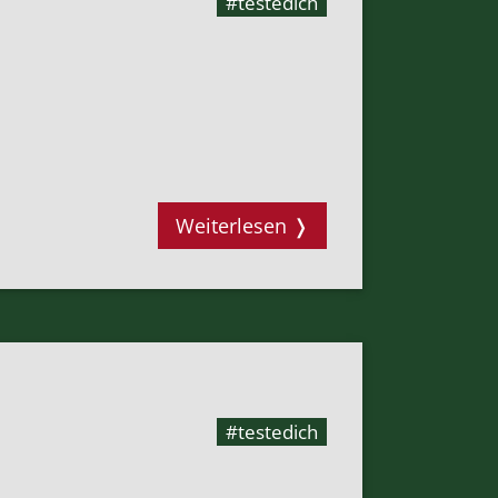
#testedich
Weiterlesen ❭
#testedich