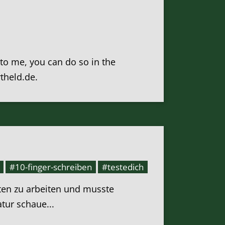
k to me, you can do so in the
rtheld.de.
#10-finger-schreiben
#testedich
ten zu arbeiten und musste
atur schaue...