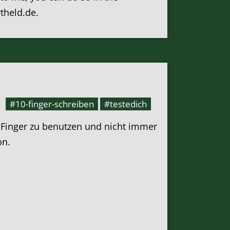
rtheld.de.
#10-finger-schreiben
#testedich
 Finger zu benutzen und nicht immer
on.