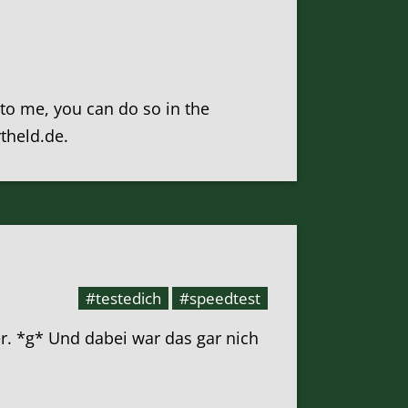
k to me, you can do so in the
rtheld.de.
#testedich
#speedtest
er. *g* Und dabei war das gar nich