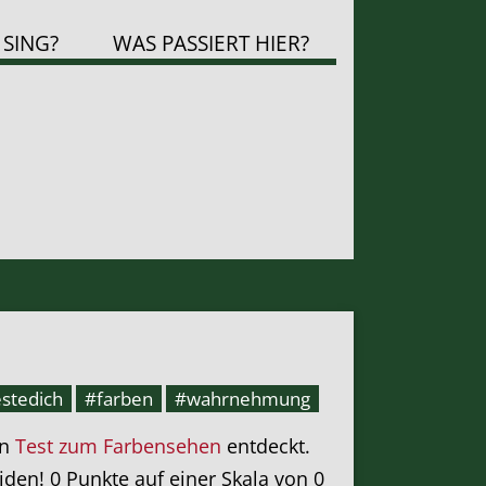
 SING?
WAS PASSIERT HIER?
stedich
#farben
#wahrnehmung
en
Test zum Farbensehen
entdeckt.
iden! 0 Punkte auf einer Skala von 0