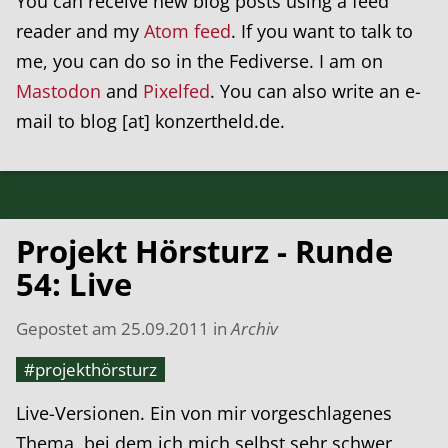
You can receive new blog posts using a feed
reader and my
Atom feed
. If you want to talk to
me, you can do so in the Fediverse. I am on
Mastodon
and
Pixelfed
. You can also write an e-
mail to blog [at] konzertheld.de.
Projekt Hörsturz - Runde
54: Live
Gepostet am
25.09.2011
in
Archiv
#projekthörsturz
Live-Versionen. Ein von mir vorgeschlagenes
Thema, bei dem ich mich selbst sehr schwer