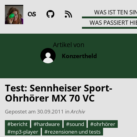
WAS IST TEN SI
WAS PASSIERT HI
Artikel von
Konzertheld
Test: Sennheiser Sport-
Ohrhörer MX 70 VC
Gepostet am
30.09.2011
in
Archiv
#bericht
#hardware
#sound
#ohrhörer
#mp3-player
#rezensionen und tests