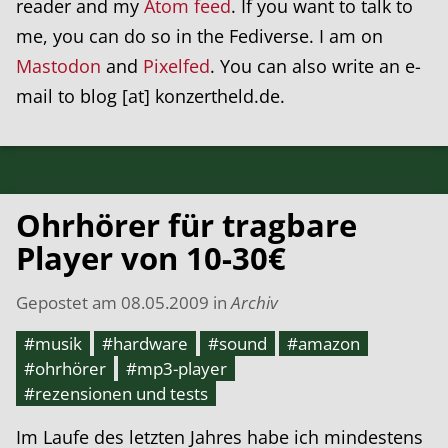
reader and my
Atom feed
. If you want to talk to
me, you can do so in the Fediverse. I am on
Mastodon
and
Pixelfed
. You can also write an e-
mail to blog [at] konzertheld.de.
Ohrhörer für tragbare
Player von 10-30€
Gepostet am
08.05.2009
in
Archiv
#musik
#hardware
#sound
#amazon
#ohrhörer
#mp3-player
#rezensionen und tests
Im Laufe des letzten Jahres habe ich mindestens