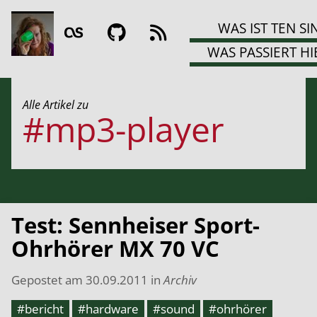
WAS IST TEN SI
WAS PASSIERT HI
Alle Artikel zu
#mp3-player
Test: Sennheiser Sport-
Ohrhörer MX 70 VC
Gepostet am
30.09.2011
in
Archiv
#bericht
#hardware
#sound
#ohrhörer