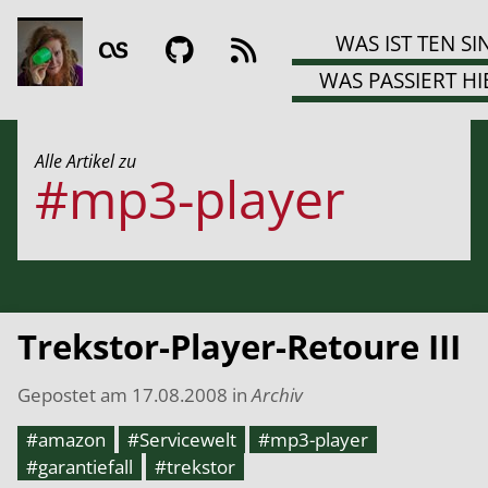
WAS IST TEN SI
WAS PASSIERT HI
Alle Artikel zu
#mp3-player
Trekstor-Player-Retoure III
Gepostet am
17.08.2008
in
Archiv
#amazon
#Servicewelt
#mp3-player
#garantiefall
#trekstor