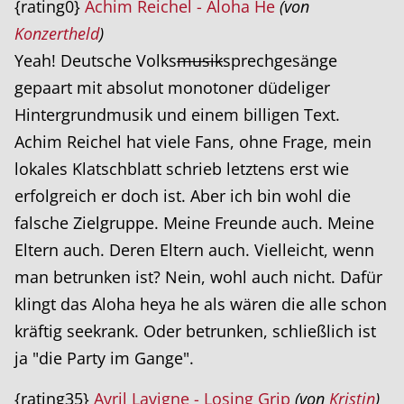
{rating0}
Achim Reichel - Aloha He
(von
Konzertheld
)
Yeah! Deutsche Volks
musik
sprechgesänge
gepaart mit absolut monotoner düdeliger
Hintergrundmusik und einem billigen Text.
Achim Reichel hat viele Fans, ohne Frage, mein
lokales Klatschblatt schrieb letztens erst wie
erfolgreich er doch ist. Aber ich bin wohl die
falsche Zielgruppe. Meine Freunde auch. Meine
Eltern auch. Deren Eltern auch. Vielleicht, wenn
man betrunken ist? Nein, wohl auch nicht. Dafür
klingt das Aloha heya he als wären die alle schon
kräftig seekrank. Oder betrunken, schließlich ist
ja "die Party im Gange".
{rating35}
Avril Lavigne - Losing Grip
(von
Kristin
)