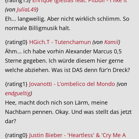
{rating15}
Enrique Iglesias feat. Pitbull - I like it
(von
JuliaL49
)
Eh... langweilig. Aber nicht wirklich schlimm. So
normale Billigmusik halt.
{rating0}
HGich.T - Tutenchamun
(von
Kamil
)
Ähm... ich habe vorhin Alexander Marcus 0,5
Sterne gegeben. Ich würde diesem hier gerne
welche abziehen. Was ist DAS denn für'n Dreck?
{rating1}
Jovanotti - L’ombelico del Mondo
(von
endgueltig
)
Hee, macht doch nich son Lärm, meine
Nachbarn pennen. Okay. Und was stellt das jetzt
dar?
{rating0}
Justin Bieber - 'Heartless' & 'Cry Me A