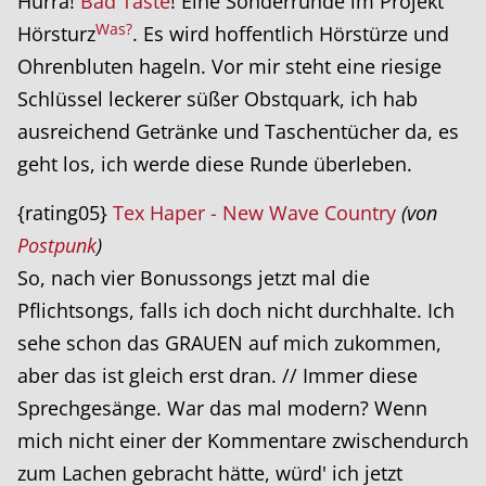
Hurra!
Bad Taste
! Eine Sonderrunde im Projekt
Was?
Hörsturz
. Es wird hoffentlich Hörstürze und
Ohrenbluten hageln. Vor mir steht eine riesige
Schlüssel leckerer süßer Obstquark, ich hab
ausreichend Getränke und Taschentücher da, es
geht los, ich werde diese Runde überleben.
{rating05}
Tex Haper - New Wave Country
(von
Postpunk
)
So, nach vier Bonussongs jetzt mal die
Pflichtsongs, falls ich doch nicht durchhalte. Ich
sehe schon das GRAUEN auf mich zukommen,
aber das ist gleich erst dran. // Immer diese
Sprechgesänge. War das mal modern? Wenn
mich nicht einer der Kommentare zwischendurch
zum Lachen gebracht hätte, würd' ich jetzt