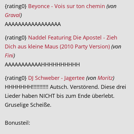
{rating0}
Beyonce - Vois sur ton chemin
(von
Graval
)
AAAAAAAAAAAAAAAAA
{rating0}
Naddel Featuring Die Apostel - Zieh
Dich aus kleine Maus (2010 Party Version)
(von
Fini
)
AAAAAAAAAAAHHHHHHHHHH
{rating0}
DJ Schweber - Jagertee
(von
Moritz
)
HHHHHHH!!!!!!!!!!! Autsch. Verstörend. Diese drei
Lieder haben NICHT bis zum Ende überlebt.
Gruselige Scheiße.
Bonusteil: