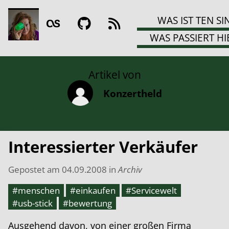
WAS IST TEN SI
WAS PASSIERT HI
Artikel von
Konzertheld
Interessierter Verkäufer
Gepostet am
04.09.2008
in
Archiv
#menschen
#einkaufen
#Servicewelt
#usb-stick
#bewertung
Ausgehend davon, von einer großen Firma