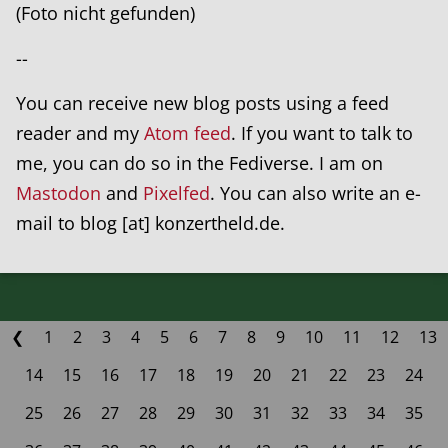
(Foto nicht gefunden)
--
You can receive new blog posts using a feed
reader and my
Atom feed
. If you want to talk to
me, you can do so in the Fediverse. I am on
Mastodon
and
Pixelfed
. You can also write an e-
mail to blog [at] konzertheld.de.
❮
1
2
3
4
5
6
7
8
9
10
11
12
13
14
15
16
17
18
19
20
21
22
23
24
25
26
27
28
29
30
31
32
33
34
35