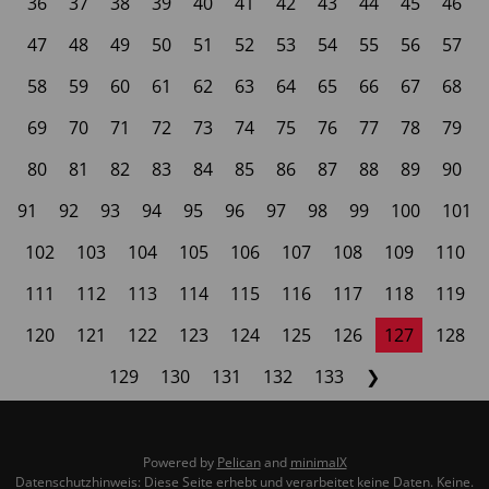
36
37
38
39
40
41
42
43
44
45
46
47
48
49
50
51
52
53
54
55
56
57
58
59
60
61
62
63
64
65
66
67
68
69
70
71
72
73
74
75
76
77
78
79
80
81
82
83
84
85
86
87
88
89
90
91
92
93
94
95
96
97
98
99
100
101
102
103
104
105
106
107
108
109
110
111
112
113
114
115
116
117
118
119
120
121
122
123
124
125
126
127
128
129
130
131
132
133
❯
Powered by
Pelican
and
minimalX
Datenschutzhinweis: Diese Seite erhebt und verarbeitet keine Daten. Keine.