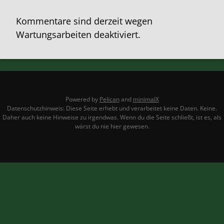
Kommentare sind derzeit wegen
Wartungsarbeiten deaktiviert.
Powered by
Pelican
and
minimalX
Datenschutzhinweis: Diese Seite erhebt und verarbeitet keine Daten. Keine.
Daher auch keine Hinweise zu irgendwas. Wenn du die Seite schließt, ist es, als
wärst du nie hier gewesen.