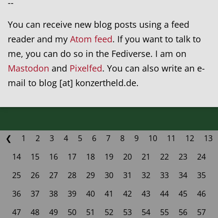
--
You can receive new blog posts using a feed
reader and my
Atom feed
. If you want to talk to
me, you can do so in the Fediverse. I am on
Mastodon
and
Pixelfed
. You can also write an e-
mail to blog [at] konzertheld.de.
❮
1
2
3
4
5
6
7
8
9
10
11
12
13
14
15
16
17
18
19
20
21
22
23
24
25
26
27
28
29
30
31
32
33
34
35
36
37
38
39
40
41
42
43
44
45
46
47
48
49
50
51
52
53
54
55
56
57