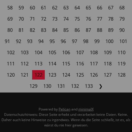
58
59
60
61
62
63
64
65
66
67
68
69
70
71
72
73
74
75
76
77
78
79
80
81
82
83
84
85
86
87
88
89
90
91
92
93
94
95
96
97
98
99
100
101
102
103
104
105
106
107
108
109
110
111
112
113
114
115
116
117
118
119
120
121
122
123
124
125
126
127
128
129
130
131
132
133
❯
Powered by
Pelican
and
minimalX
Datenschutzhinweis: Diese Seite erhebt und verarbeitet keine Daten. Keine.
Daher auch keine Hinweise zu irgendwas. Wenn du die Seite schließt, ist es, als
wärst du nie hier gewesen.