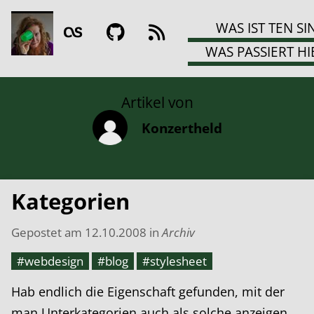
WAS IST TEN SI
WAS PASSIERT HI
Artikel von
Konzertheld
Kategorien
Gepostet am
12.10.2008
in
Archiv
#webdesign
#blog
#stylesheet
Hab endlich die Eigenschaft gefunden, mit der
man Unterkategorien auch als solche anzeigen