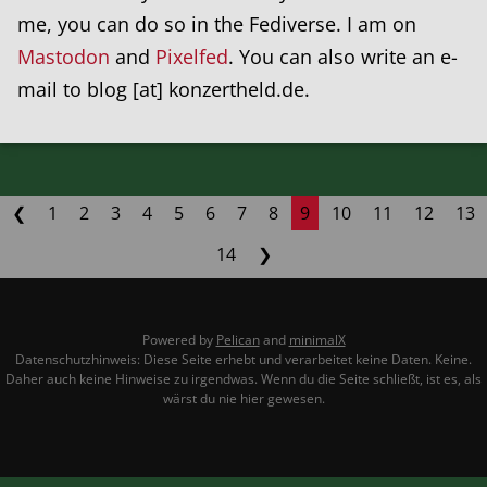
me, you can do so in the Fediverse. I am on
Mastodon
and
Pixelfed
. You can also write an e-
mail to blog [at] konzertheld.de.
❮
1
2
3
4
5
6
7
8
9
10
11
12
13
14
❯
Powered by
Pelican
and
minimalX
Datenschutzhinweis: Diese Seite erhebt und verarbeitet keine Daten. Keine.
Daher auch keine Hinweise zu irgendwas. Wenn du die Seite schließt, ist es, als
wärst du nie hier gewesen.