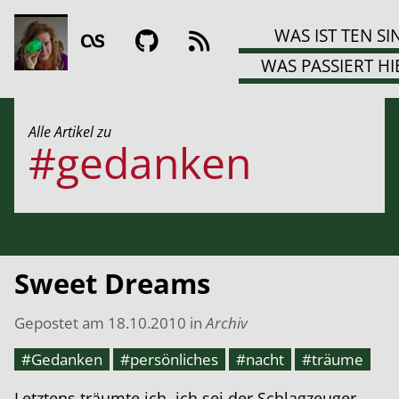
WAS IST TEN SI
WAS PASSIERT HI
Alle Artikel zu
#gedanken
Sweet Dreams
Gepostet am
18.10.2010
in
Archiv
#Gedanken
#persönliches
#nacht
#träume
Letztens träumte ich, ich sei der Schlagzeuger