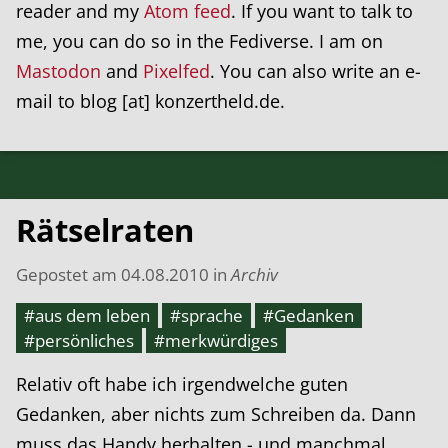
reader and my
Atom feed
. If you want to talk to
me, you can do so in the Fediverse. I am on
Mastodon
and
Pixelfed
. You can also write an e-
mail to blog [at] konzertheld.de.
Rätselraten
Gepostet am
04.08.2010
in
Archiv
#aus dem leben
#sprache
#Gedanken
#persönliches
#merkwürdiges
Relativ oft habe ich irgendwelche guten
Gedanken, aber nichts zum Schreiben da. Dann
muss das Handy herhalten - und manchmal