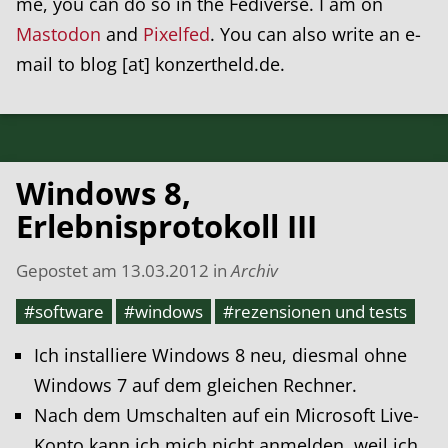
me, you can do so in the Fediverse. I am on
Mastodon
and
Pixelfed
. You can also write an e-
mail to blog [at] konzertheld.de.
Windows 8,
Erlebnisprotokoll III
Gepostet am
13.03.2012
in
Archiv
#software
#windows
#rezensionen und tests
Ich installiere Windows 8 neu, diesmal ohne
Windows 7 auf dem gleichen Rechner.
Nach dem Umschalten auf ein Microsoft Live-
Konto kann ich mich nicht anmelden, weil ich