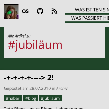
WAS IST TEN SI
WAS PASSIERT HI
Alle Artikel zu
#jubiläum
-+-+-+-+----> 2!
Gepostet am
28.07.2010
in
Archiv
#habari
#blog
#jubiläum
Tote Blogs - neue Blogs - Lebensdauer -