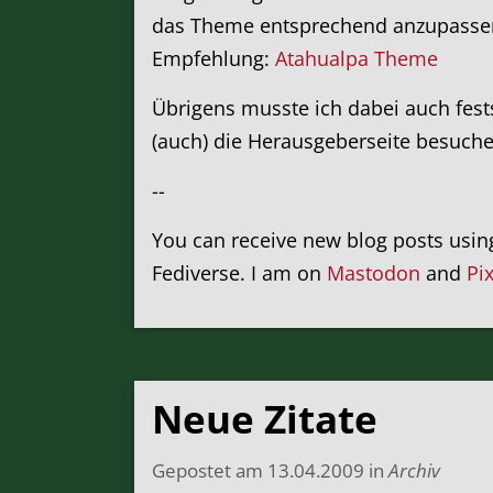
das Theme entsprechend anzupassen. 
Empfehlung:
Atahualpa Theme
Übrigens musste ich dabei auch fests
(auch) die Herausgeberseite besuche
--
You can receive new blog posts usi
Fediverse. I am on
Mastodon
and
Pi
Neue Zitate
Gepostet am
13.04.2009
in
Archiv