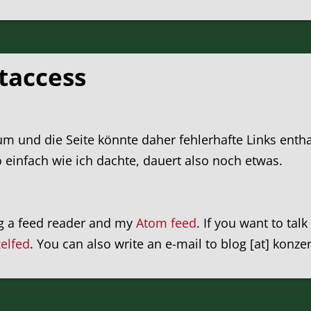
taccess
nd die Seite könnte daher fehlerhafte Links enthalt
so einfach wie ich dachte, dauert also noch etwas.
ng a feed reader and my
Atom feed
. If you want to tal
xelfed
. You can also write an e-mail to blog [at] konze