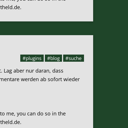
rtheld.de.
#plugins
#blog
#suche
. Lag aber nur daran, dass
ommentare werden ab sofort wieder
k to me, you can do so in the
rtheld.de.