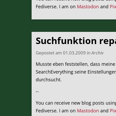
Fediverse. I am on
Mastodon
and
Pi
Suchfunktion rep
Gepostet am
01.03.2009
in
Archiv
Musste eben feststellen, dass meine 
SearchEverything seine Einstellungen
durchsucht.
--
You can receive new blog posts usi
Fediverse. I am on
Mastodon
and
Pi