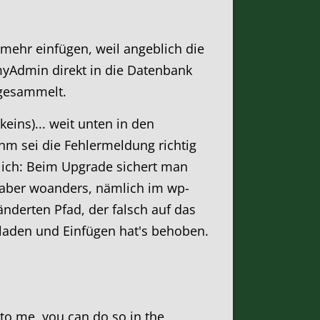
n mehr einfügen, weil angeblich die
myAdmin direkt in die Datenbank
 gesammelt.
eins)... weit unten in den
hm sei die Fehlermeldung richtig
lich: Beim Upgrade sichert man
 aber woanders, nämlich im wp-
nderten Pfad, der falsch auf das
rladen und Einfügen hat's behoben.
k to me, you can do so in the