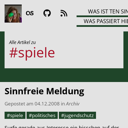
WAS IST TEN SI
WAS PASSIERT HI
Alle Artikel zu
#spiele
Sinnfreie Meldung
Gepostet am
04.12.2008
in
Archiv
#spiele
#politisches
#jugendschutz
Surfe gerade aus Interesse ein bisschen auf der