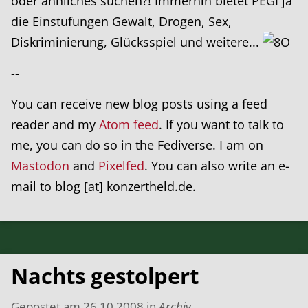
oder ähnliches suchen?! Immerhin bietet PEGI ja
die Einstufungen Gewalt, Drogen, Sex,
Diskriminierung, Glücksspiel und weitere...
--
You can receive new blog posts using a feed
reader and my
Atom feed
. If you want to talk to
me, you can do so in the Fediverse. I am on
Mastodon
and
Pixelfed
. You can also write an e-
mail to blog [at] konzertheld.de.
Nachts gestolpert
Gepostet am
26.10.2008
in
Archiv