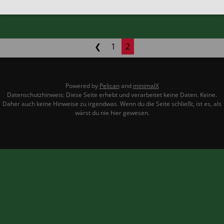
❮
1
2
Powered by
Pelican
and
minimalX
Datenschutzhinweis: Diese Seite erhebt und verarbeitet keine Daten. Keine.
Daher auch keine Hinweise zu irgendwas. Wenn du die Seite schließt, ist es, als
wärst du nie hier gewesen.