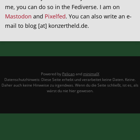
me, you can do so in the Fediverse. I am on
Mastodon
and
Pixelfed
. You can also write an e-
mail to blog [at] konzertheld.de.
Powered by
Pelican
and
minimalX
Datenschutzhinweis: Diese Seite erhebt und verarbeitet keine Daten. Keine.
Daher auch keine Hinweise zu irgendwas. Wenn du die Seite schließt, ist es, als
wärst du nie hier gewesen.