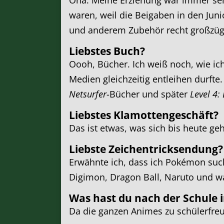
Oha. Meine Erziehung war immer sehr
waren, weil die Beigaben in den Jun
und anderem Zubehör recht großzügi
Liebstes Buch?
Oooh, Bücher. Ich weiß noch, wie ich
Medien gleichzeitig entleihen durfte
Netsurfer
-Bücher und später
Level 4:
Liebstes Klamottengeschäft?
Das ist etwas, was sich bis heute ge
Liebste Zeichentricksendung?
Erwähnte ich, dass ich Pokémon suc
Digimon, Dragon Ball, Naruto und was
Was hast du nach der Schule
Da die ganzen Animes zu schülerfreu