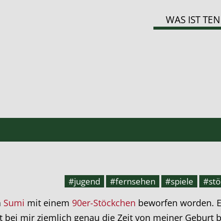
WAS IST TEN
#jugend
#fernsehen
#spiele
#stö
n
Sumi
mit einem
90er-Stöckchen
beworfen worden. E
fft bei mir ziemlich genau die Zeit von meiner Gebur