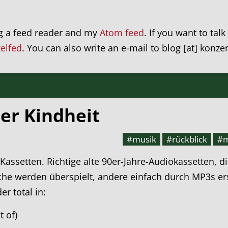
ng a feed reader and my
Atom feed
. If you want to tal
xelfed
. You can also write an e-mail to blog [at] konze
er Kindheit
#musik
#rückblick
#m
e Kassetten. Richtige alte 90er-Jahre-Audiokassetten
he werden überspielt, andere einfach durch MP3s erse
r total in:
t of)