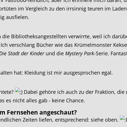
 Fastfood-feindlich, aber ich erinnere mich daran, d
iortüten im Vergleich zu den irrsinnig teuren im Lad
g ausfielen.
 die Bibliotheksangestellten verwirrte, weil ich darü
. Ich verschlang Bücher wie das Krümelmonster Kekse. 
 Die Stadt der Kinder
und die
Mystery Park
-Serie. Fanta
halten hat: Kleidung ist mir ausgesprochen egal.
htete?
Dabei gehöre ich auch zu der Fraktion, die n
 es nicht alles gab - keine Chance.
 im Fernsehen angeschaut?
ndlichen Zeiten liefen, entsprechend: siehe oben.