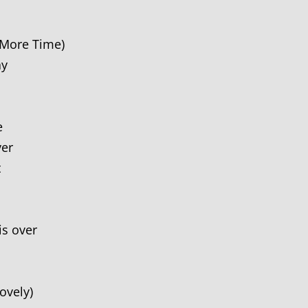
 More Time)
ay
e
ver
t
is over
ovely)