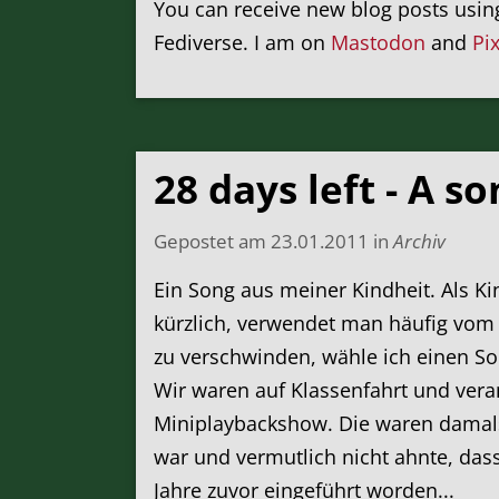
You can receive new blog posts usi
Fediverse. I am on
Mastodon
and
Pi
28 days left - A 
Gepostet am
23.01.2011
in
Archiv
Ein Song aus meiner Kindheit. Als Ki
kürzlich, verwendet man häufig vom B
zu verschwinden, wähle ich einen Son
Wir waren auf Klassenfahrt und veran
Miniplaybackshow. Die waren damal
war und vermutlich nicht ahnte, das
Jahre zuvor eingeführt worden...