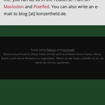
Mastodon
and
Pixelfed
. You can also write an e-
mail to blog [at] konzertheld.de.
Powered by
Pelican
and
minimalX
Datenschutzhinweis: Diese Seite erhebt und verarbeitet keine Daten. Keine.
Daher auch keine Hinweise zu irgendwas. Wenn du die Seite schließt, ist es, als
wärst du nie hier gewesen.