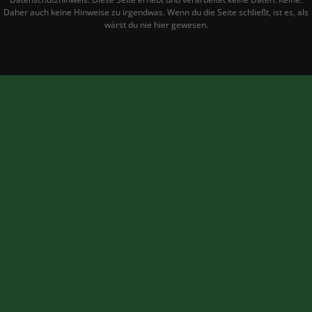
Daher auch keine Hinweise zu irgendwas. Wenn du die Seite schließt, ist es, als
wärst du nie hier gewesen.