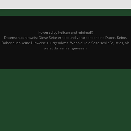
Powered by
Pelican
and
minimalX
Datenschutzhinweis: Diese Seite erhebt und verarbeitet keine Daten. Keine.
Daher auch keine Hinweise zu irgendwas. Wenn du die Seite schließt, ist es, als
wärst du nie hier gewesen.