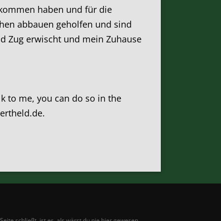
bekommen haben und für die
schen abbauen geholfen und sind
nd Zug erwischt und mein Zuhause
alk to me, you can do so in the
zertheld.de.
te schließt, ist es, als wärst du nie hier gewesen.