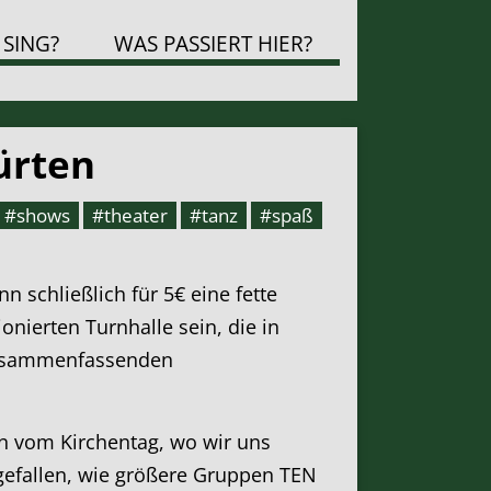
 SING?
WAS PASSIERT HIER?
ürten
#shows
#theater
#tanz
#spaß
 schließlich für 5€ eine fette
ierten Turnhalle sein, die in
 zusammenfassenden
on vom Kirchentag, wo wir uns
fgefallen, wie größere Gruppen TEN