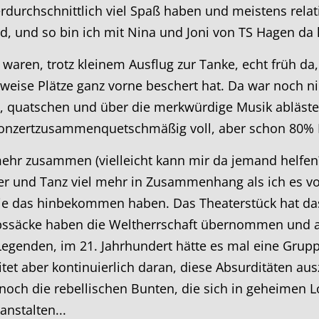
erdurchschnittlich viel Spaß haben und meistens relati
d, und so bin ich mit Nina und Joni von TS Hagen da 
r waren, trotz kleinem Ausflug zur Tanke, echt früh da
weise Plätze ganz vorne beschert hat. Da war noch nic
en, quatschen und über die merkwürdige Musik abläst
ckkonzertzusammenquetschmäßig voll, aber schon 80% 
t mehr zusammen (vielleicht kann mir da jemand helfen
ter und Tanz viel mehr in Zusammenhang als ich es 
ie das hinbekommen haben. Das Theaterstück hat da
pssäcke haben die Weltherrschaft übernommen und al
egenden, im 21. Jahrhundert hätte es mal eine Grup
et aber kontinuierlich daran, diese Absurditäten aus
och die rebellischen Bunten, die sich in geheimen Loc
anstalten...