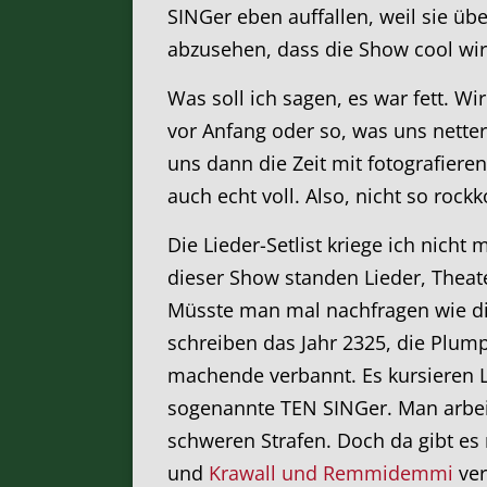
SINGer eben auffallen, weil sie üb
abzusehen, dass die Show cool wir
Was soll ich sagen, es war fett. Wi
vor Anfang oder so, was uns netter
uns dann die Zeit mit fotografier
auch echt voll. Also, nicht so ro
Die Lieder-Setlist kriege ich nich
dieser Show standen Lieder, Thea
Müsste man mal nachfragen wie d
schreiben das Jahr 2325, die Plum
machende verbannt. Es kursieren L
sogenannte TEN SINGer. Man arbeit
schweren Strafen. Doch da gibt es n
und
Krawall und Remmidemmi
ver