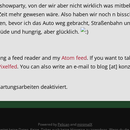
showparty, von der wir aber nicht wirklich was mit
 Zeit mehr gewesen wäre. Also haben wir noch n bis
n, bevor ich das Auto weg gebracht, Straßenbahn u
müde und hungrig, aber glücklich.
ing a feed reader and my
Atom feed
. If you want to t
Pixelfed
. You can also write an e-mail to blog [at] kon
rtungsarbeiten deaktiviert.
Powered by
Pelican
and
minimalX
itet keine Daten. Keine. Daher auch keine Hinweise zu irgendwas. Wenn du die Sei