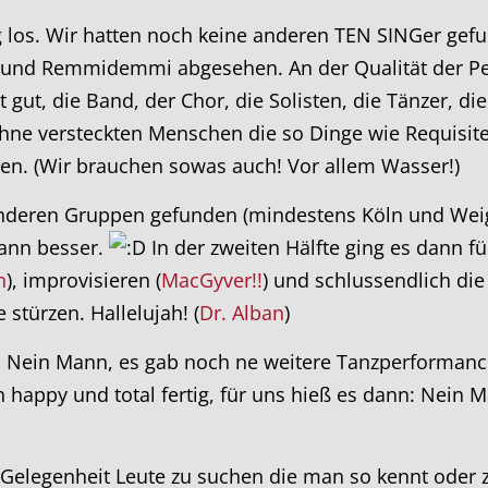
ig los. Wir hatten noch keine anderen TEN SINGer ge
ll und Remmidemmi abgesehen. An der Qualität der Pe
t gut, die Band, der Chor, die Solisten, die Tänzer, d
ühne versteckten Menschen die so Dinge wie Requisit
en. (Wir brauchen sowas auch! Vor allem Wasser!)
anderen Gruppen gefunden (mindestens Köln und Weig
ann besser.
In der zweiten Hälfte ging es dann fü
n
), improvisieren (
MacGyver!!
) und schlussendlich di
stürzen. Hallelujah! (
Dr. Alban
)
. Nein Mann, es gab noch ne weitere Tanzperformanc
 happy und total fertig, für uns hieß es dann: Nein Ma
Gelegenheit Leute zu suchen die man so kennt oder 