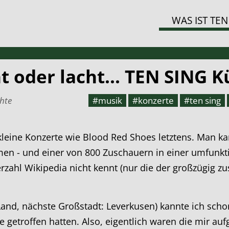
WAS IST TEN
 oder lacht... TEN SING K
hte
#musik
#konzerte
#ten sing
eine Konzerte wie Blood Red Shoes letztens. Man kann
- und einer von 800 Zuschauern in einer umfunktion
erzahl Wikipedia nicht kennt (nur die der großzügig
 Land, nächste Großstadt: Leverkusen) kannte ich sch
 getroffen hatten. Also, eigentlich waren die mir au