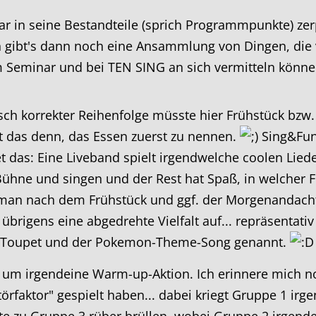
r in seine Bestandteile (sprich Programmpunkte) zer
 gibt's dann noch eine Ansammlung von Dingen, die v
Seminar und bei TEN SING an sich vermitteln könne
sch korrekter Reihenfolge müsste hier Frühstück bzw.
 das denn, das Essen zuerst zu nennen.
Sing&Fun 
t das: Eine Liveband spielt irgendwelche coolen Lied
ühne und singen und der Rest hat Spaß, in welcher
man nach dem Frühstück und ggf. der Morgenandach
übrigens eine abgedrehte Vielfalt auf... repräsenta
im Toupet und der Pokemon-Theme-Song genannt.
um irgendeine Warm-up-Aktion. Ich erinnere mich no
rfaktor" gespielt haben... dabei kriegt Gruppe 1 irge
Seite zu Gruppe 3 rüber brüllen, wobei Gruppe 2 irgen