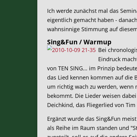
Ich werde zunächst mal das Semina
eigentlich gemacht haben - danach
wahnsinnige Stimmung auf diesem 
Sing&Fun / Warmup
Bei chronologi
Eindruck macht
von TEN SING... im Prinzip bedeute
das Lied kennen kommen auf die B
um richtig wach zu werden, wenn 
bekommt. Die Lieder weisen dabei 
Deichkind, das Fliegerlied von T
Ergänzt wurde das Sing&Fun meist 
als Reihe im Raum standen und "Stö
zugeteilt, soll es auf die andere 