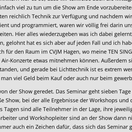
nfach viel zu tun um die Show am Ende vorzubereiten
en reichlich Technik zur Verfügung und nachdem wir 
ient und programmiert, waren wir völlig frei darin un
iten. Hier alles wiederzugeben was ich dabei geler
en, gelohnt hat es sich aber auf jeden Fall und ich h
ch für den Raum im CVJM Hagen, wo meine TEN SING-G
n Air-Konzerte etwas mitnehmen können. Außerdem 
nden, und gerade bei Lichttechnik ist es extrem wer
t man viel Geld beim Kauf oder auch nur beim gewerbl
von der Show geredet. Das Seminar geht sieben Tage
ße Show, bei der alle Ergebnisse der Workshops un
Tagen sind alle Teilnehmer in der Lage, ihre jeweilig
rbeiter und Workshopleiter sind an der Show dann nich
mer auch ein Zeichen dafür, dass sich das Seminar g