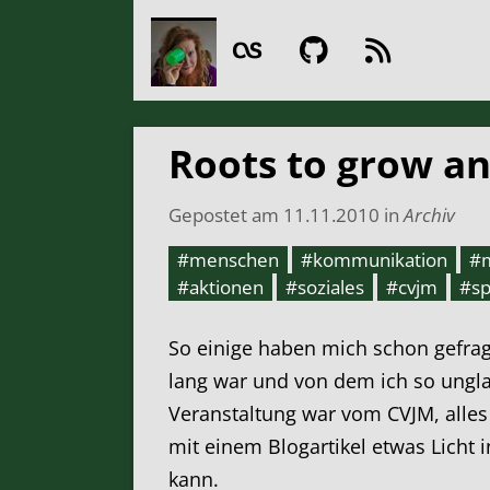
Roots to grow an
Gepostet am
11.11.2010
in
Archiv
#menschen
#kommunikation
#
#aktionen
#soziales
#cvjm
#s
So einige haben mich schon gefra
lang war und von dem ich so unglau
Veranstaltung war vom CVJM, alles
mit einem Blogartikel etwas Lich
kann.