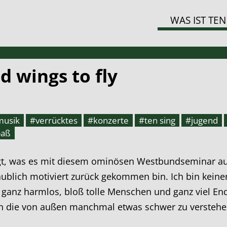
WAS IST TEN
d wings to fly
musik
#verrücktes
#konzerte
#ten sing
#jugend
paß
gt, was es mit diesem ominösen Westbundseminar auf
blich motiviert zurück gekommen bin. Ich bin keiner
 ganz harmlos, bloß tolle Menschen und ganz viel E
t in die von außen manchmal etwas schwer zu versteh