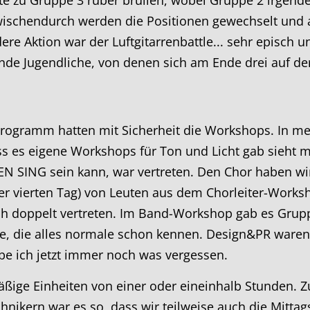
Zwischendurch werden die Positionen gewechselt und
ere Aktion war der Luftgitarrenbattle... sehr episch 
lende Jugendliche, von denen sich am Ende drei auf d
rogramm hatten mit Sicherheit die Workshops. In me
ass es eigene Workshops für Ton und Licht gab sieht
EN SING sein kann, war vertreten. Den Chor haben wir
er vierten Tag) von Leuten aus dem Chorleiter-Worksh
ch doppelt vertreten. Im Band-Workshop gab es Grupp
e, die alles normale schon kennen. Design&PR waren 
abe ich jetzt immer noch was vergessen.
ige Einheiten von einer oder eineinhalb Stunden. Z
hnikern war es so, dass wir teilweise auch die Mitta