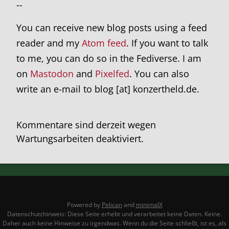
--
You can receive new blog posts using a feed
reader and my
Atom feed
. If you want to talk
to me, you can do so in the Fediverse. I am
on
Mastodon
and
Pixelfed
. You can also
write an e-mail to blog [at] konzertheld.de.
Kommentare sind derzeit wegen
Wartungsarbeiten deaktiviert.
Powered by
Pelican
and
minimalX
Datenschutzhinweis: Diese Seite erhebt und verarbeitet keine Daten. Keine.
Daher auch keine Hinweise zu irgendwas. Wenn du die Seite schließt, ist es, als