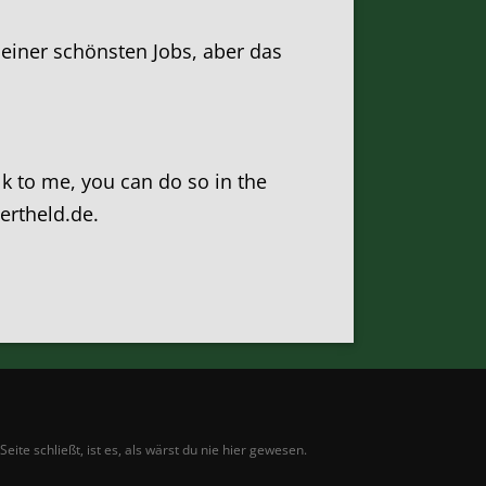
einer schönsten Jobs, aber das
alk to me, you can do so in the
zertheld.de.
te schließt, ist es, als wärst du nie hier gewesen.