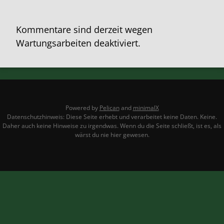
Kommentare sind derzeit wegen
Wartungsarbeiten deaktiviert.
Powered by
Pelican
and
minimalX
Datenschutzhinweis: Diese Seite erhebt und verarbeitet keine Daten. Keine.
Daher auch keine Hinweise zu irgendwas. Wenn du die Seite schließt, ist es, als
wärst du nie hier gewesen.