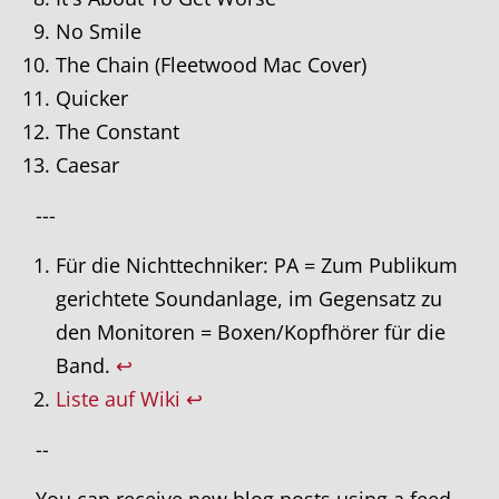
No Smile
The Chain (Fleetwood Mac Cover)
Quicker
The Constant
Caesar
---
Für die Nichttechniker: PA = Zum Publikum
gerichtete Soundanlage, im Gegensatz zu
den Monitoren = Boxen/Kopfhörer für die
Band.
↩
Liste auf Wiki
↩
--
You can receive new blog posts using a feed