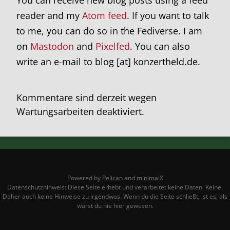
reader and my
Atom feed
. If you want to talk
to me, you can do so in the Fediverse. I am
on
Mastodon
and
Pixelfed
. You can also
write an e-mail to blog [at] konzertheld.de.
Kommentare sind derzeit wegen
Wartungsarbeiten deaktiviert.
Powered by
Pelican
and
minimalX
Datenschutzhinweis: Diese Seite erhebt und verarbeitet keine Daten. Keine.
Daher auch keine Hinweise zu irgendwas. Wenn du die Seite schließt, ist es, als
wärst du nie hier gewesen.