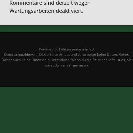
Kommentare sind derzeit wegen
Wartungsarbeiten deaktiviert.
Powered by
Pelican
and
minimalX
Datenschutzhinweis: Diese Seite erhebt und verarbeitet keine Daten. Keine.
Daher auch keine Hinweise zu irgendwas. Wenn du die Seite schließt, ist es, als
wärst du nie hier gewesen.