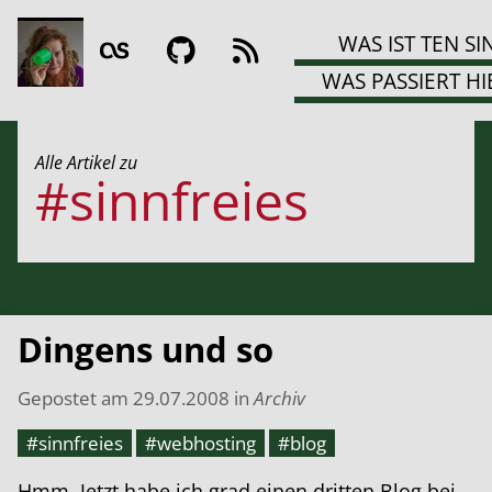
WAS IST TEN SI
WAS PASSIERT HI
Alle Artikel zu
#sinnfreies
Dingens und so
Gepostet am
29.07.2008
in
Archiv
#sinnfreies
#webhosting
#blog
Hmm. Jetzt habe ich grad einen dritten Blog bei