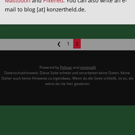
Mastodon
and
Pixelfed
. You can also write an e-
mail to blog [at] konzertheld.de.
❮
1
2
Powered by
Pelican
and
minimalX
Datenschutzhinweis: Diese Seite erhebt und verarbeitet keine Daten. Keine.
Daher auch keine Hinweise zu irgendwas. Wenn du die Seite schließt, ist es, als
wärst du nie hier gewesen.