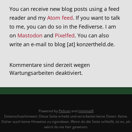
You can receive new blog posts using a feed
reader and my
Atom feed
. If you want to talk
to me, you can do so in the Fediverse. I am
on
Mastodon
and
Pixelfed
. You can also
write an e-mail to blog [at] konzertheld.de.
Kommentare sind derzeit wegen
Wartungsarbeiten deaktiviert.
Powered by
Pelican
and
minimalX
Datenschutzhinweis: Diese Seite erhebt und verarbeitet keine Daten. Keine.
Daher auch keine Hinweise zu irgendwas. Wenn du die Seite schließt, ist es, als
wärst du nie hier gewesen.