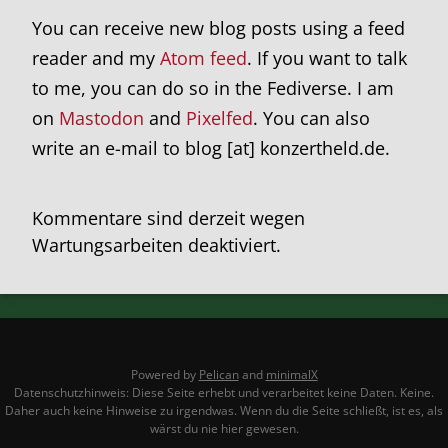
You can receive new blog posts using a feed
reader and my
Atom feed
. If you want to talk
to me, you can do so in the Fediverse. I am
on
Mastodon
and
Pixelfed
. You can also
write an e-mail to blog [at] konzertheld.de.
Kommentare sind derzeit wegen
Wartungsarbeiten deaktiviert.
Powered by
Pelican
and
minimalX
Datenschutzhinweis: Diese Seite erhebt und verarbeitet keine Daten. Keine.
Daher auch keine Hinweise zu irgendwas. Wenn du die Seite schließt, ist es, als
wärst du nie hier gewesen.