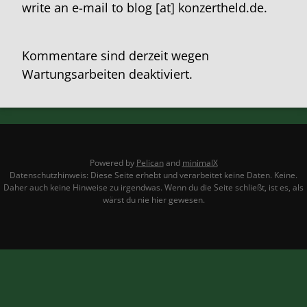
write an e-mail to blog [at] konzertheld.de.
Kommentare sind derzeit wegen
Wartungsarbeiten deaktiviert.
Powered by
Pelican
and
minimalX
Datenschutzhinweis: Diese Seite erhebt und verarbeitet keine Daten. Keine.
Daher auch keine Hinweise zu irgendwas. Wenn du die Seite schließt, ist es, als
wärst du nie hier gewesen.