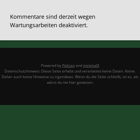
Kommentare sind derzeit wegen
Wartungsarbeiten deaktiviert.
Powered by
Pelican
and
minimalX
Datenschutzhinweis: Diese Seite erhebt und verarbeitet keine Daten. Keine.
Daher auch keine Hinweise zu irgendwas. Wenn du die Seite schließt, ist es, als
wärst du nie hier gewesen.