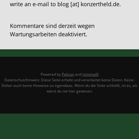
write an e-mail to blog [at] konzertheld.de.
Kommentare sind derzeit wegen
Wartungsarbeiten deaktiviert.
Powered by
Pelican
and
minimalX
Datenschutzhinweis: Diese Seite erhebt und verarbeitet keine Daten. Keine.
Daher auch keine Hinweise zu irgendwas. Wenn du die Seite schließt, ist es, als
wärst du nie hier gewesen.