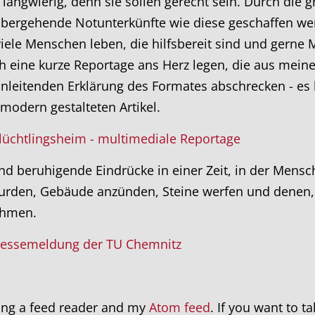
 langwierig, denn sie sollen gerecht sein. Durch die
ergehende Notunterkünfte wie diese geschaffen werd
ele Menschen leben, die hilfsbereit sind und gerne
h eine kurze Reportage ans Herz legen, die aus mein
inleitenden Erklärung des Formates abschrecken - es 
modern gestalteten Artikel.
lüchtlingsheim - multimediale Reportage
ind beruhigende Eindrücke in einer Zeit, in der Mensc
urden, Gebäude anzünden, Steine werfen und denen,
ehmen.
ressemeldung der TU Chemnitz
ing a feed reader and my
Atom feed
. If you want to t