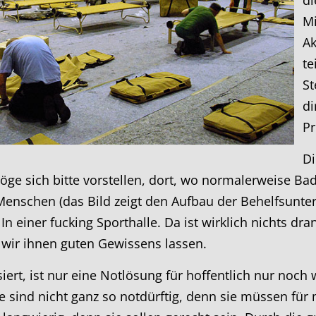
Mi
Ak
te
St
di
Pr
Di
möge sich bitte vorstellen, dort, wo normalerweise B
enschen (das Bild zeigt den Aufbau der Behelfsunter
 einer fucking Sporthalle. Da ist wirklich nichts dran
 wir ihnen guten Gewissens lassen.
siert, ist nur eine Notlösung für hoffentlich nur noc
e sind nicht ganz so notdürftig, denn sie müssen für