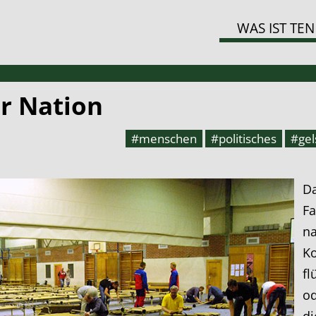
WAS IST TEN
r Nation
#menschen
#politisches
#gel
Da
Fa
na
K
fl
od
di