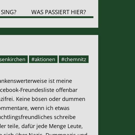
 SING?
WAS PASSIERT HIER?
senkirchen
#aktionen
#chemnitz
nkenswerterweise ist meine
cebook-Freundesliste offenbar
zifrei. Keine bösen oder dummen
ommentare, wenn ich etwas
üchtlingsfreundliches schreibe
er teile, dafür jede Menge Leute,
e sich über Nazis, Dummnazis und