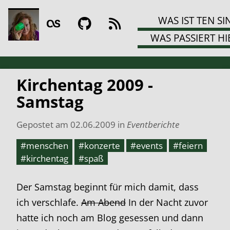
WAS IST TEN SI
WAS PASSIERT HI
Kirchentag 2009 -
Samstag
Gepostet am
02.06.2009
in
Eventberichte
#menschen
#konzerte
#events
#feiern
#kirchentag
#spaß
Der Samstag beginnt für mich damit, dass
ich verschlafe.
Am Abend
In der Nacht zuvor
hatte ich noch am Blog gesessen und dann