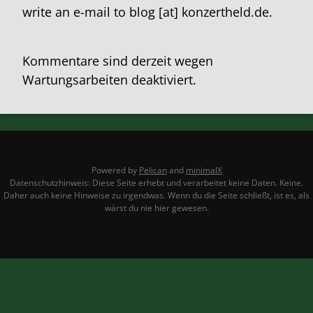
write an e-mail to blog [at] konzertheld.de.
Kommentare sind derzeit wegen
Wartungsarbeiten deaktiviert.
Powered by
Pelican
and
minimalX
Datenschutzhinweis: Diese Seite erhebt und verarbeitet keine Daten. Keine.
Daher auch keine Hinweise zu irgendwas. Wenn du die Seite schließt, ist es, als
wärst du nie hier gewesen.