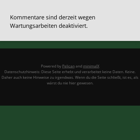
Kommentare sind derzeit wegen
Wartungsarbeiten deaktiviert.
Powered by
Pelican
and
minimalX
Datenschutzhinweis: Diese Seite erhebt und verarbeitet keine Daten. Keine.
Daher auch keine Hinweise zu irgendwas. Wenn du die Seite schließt, ist es, als
wärst du nie hier gewesen.