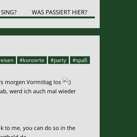
 SING?
WAS PASSIERT HIER?
reisen
#konzerte
#party
#spaß
ht's morgen Vormittag los
hab, werd ich auch mal wieder
alk to me, you can do so in the
zertheld.de.