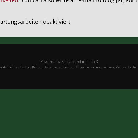
rtungsarbeiten deaktiviert.
Powered by
Pelican
and
minimalX
itet keine Daten. Keine. Daher auch keine Hinweise zu irgendwas. Wenn du die Sei