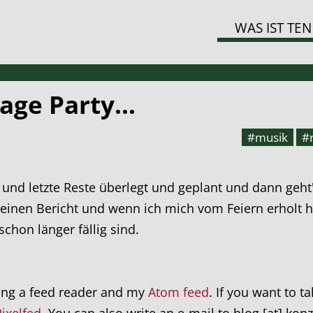
WAS IST TEN
age Party...
#musik
#
ckt und letzte Reste überlegt und geplant und dann ge
 einen Bericht und wenn ich mich vom Feiern erholt 
 schon länger fällig sind.
ing a feed reader and my
Atom feed
. If you want to t
Pixelfed
. You can also write an e-mail to blog [at] kon