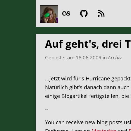
Auf geht's, drei T
Gepostet am
18.06.2009
in
Archiv
...jetzt wird für's Hurricane gepa
Natürlich gibt's danach dann auch
einige Blogartikel fertigstellen, die
--
You can receive new blog posts us
Fediverse. I am on
Mastodon
and