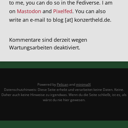
to me, you can do so in the Fediverse. I am
on
Mastodon
and
Pixelfed
. You can also
write an e-mail to blog [at] konzertheld.de.
Kommentare sind derzeit wegen
Wartungsarbeiten deaktiviert.
Powered by
Pelican
and
minimalX
Datenschutzhinweis: Diese Seite erhebt und verarbeitet keine Daten. Keine.
Daher auch keine Hinweise zu irgendwas. Wenn du die Seite schließt, ist es, als
wärst du nie hier gewesen.